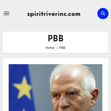
Skip
to
spiritriverinc.com
content
PBB
Home
PBB