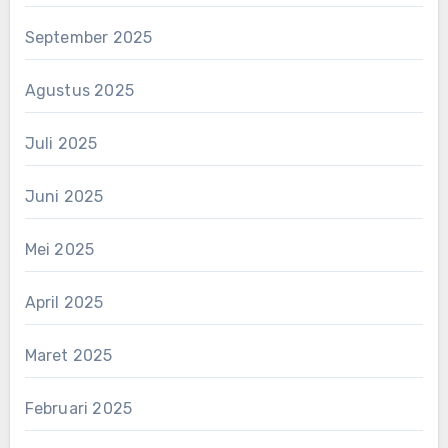
September 2025
Agustus 2025
Juli 2025
Juni 2025
Mei 2025
April 2025
Maret 2025
Februari 2025