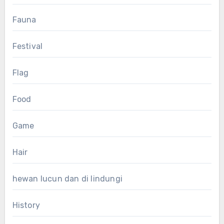
Fauna
Festival
Flag
Food
Game
Hair
hewan lucun dan di lindungi
History