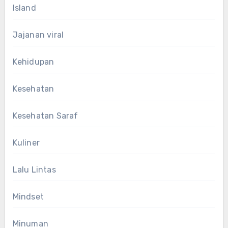
Island
Jajanan viral
Kehidupan
Kesehatan
Kesehatan Saraf
Kuliner
Lalu Lintas
Mindset
Minuman