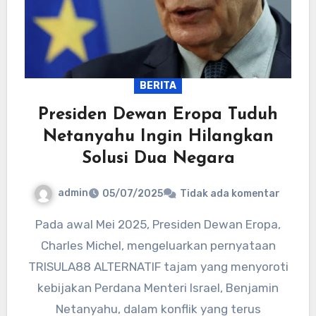
BERITA
Presiden Dewan Eropa Tuduh
Netanyahu Ingin Hilangkan
Solusi Dua Negara
admin
05/07/2025
Tidak ada komentar
Pada awal Mei 2025, Presiden Dewan Eropa,
Charles Michel, mengeluarkan pernyataan
TRISULA88 ALTERNATIF tajam yang menyoroti
kebijakan Perdana Menteri Israel, Benjamin
Netanyahu, dalam konflik yang terus