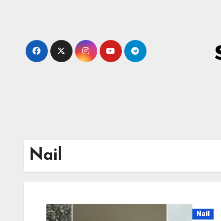
Skip
to
content
Nail
Nail