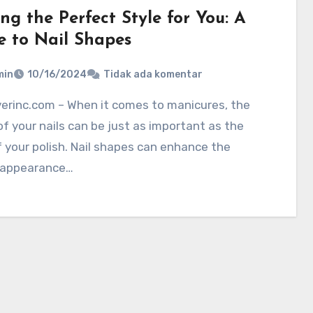
ng the Perfect Style for You: A
e to Nail Shapes
min
10/16/2024
Tidak ada komentar
f your nails can be just as important as the
f your polish. Nail shapes can enhance the
l appearance…