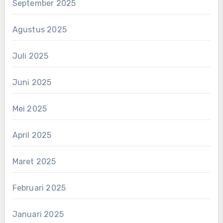
September 2025
Agustus 2025
Juli 2025
Juni 2025
Mei 2025
April 2025
Maret 2025
Februari 2025
Januari 2025