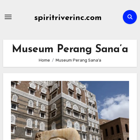
Skip
to
spiritriverinc.com
content
Museum Perang Sana’a
Home
Museum Perang Sana’a