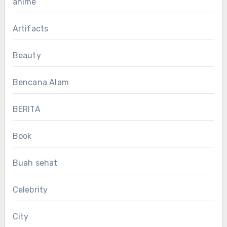
anime
Artifacts
Beauty
Bencana Alam
BERITA
Book
Buah sehat
Celebrity
City