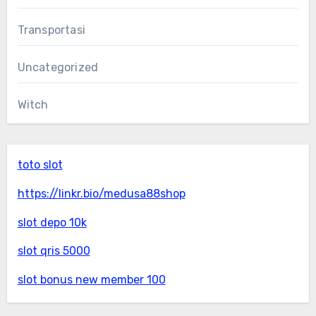
Transportasi
Uncategorized
Witch
toto slot
https://linkr.bio/medusa88shop
slot depo 10k
slot qris 5000
slot bonus new member 100