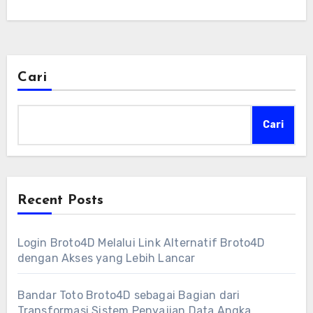
Cari
Cari
Recent Posts
Login Broto4D Melalui Link Alternatif Broto4D
dengan Akses yang Lebih Lancar
Bandar Toto Broto4D sebagai Bagian dari
Transformasi Sistem Penyajian Data Angka