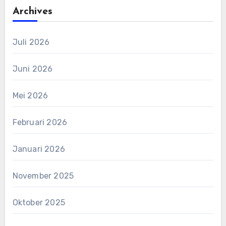
Archives
Juli 2026
Juni 2026
Mei 2026
Februari 2026
Januari 2026
November 2025
Oktober 2025