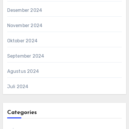
Desember 2024
November 2024
Oktober 2024
September 2024
Agustus 2024
Juli 2024
Categories