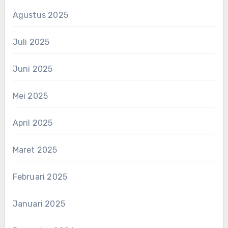
Agustus 2025
Juli 2025
Juni 2025
Mei 2025
April 2025
Maret 2025
Februari 2025
Januari 2025