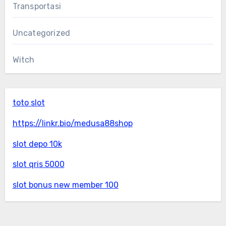
Transportasi
Uncategorized
Witch
toto slot
https://linkr.bio/medusa88shop
slot depo 10k
slot qris 5000
slot bonus new member 100