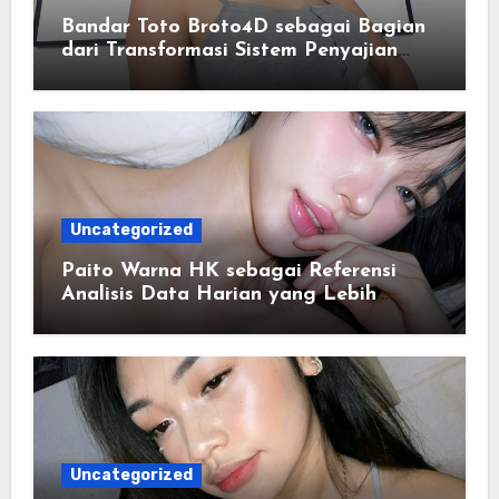
Bandar Toto Broto4D sebagai Bagian
dari Transformasi Sistem Penyajian
Data Angka Terpadu
Uncategorized
Paito Warna HK sebagai Referensi
Analisis Data Harian yang Lebih
Terstruktur
Uncategorized