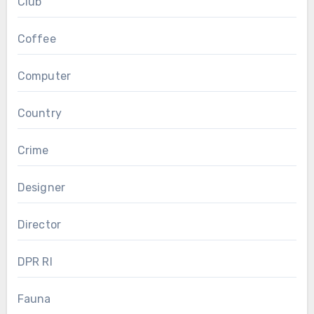
Club
Coffee
Computer
Country
Crime
Designer
Director
DPR RI
Fauna