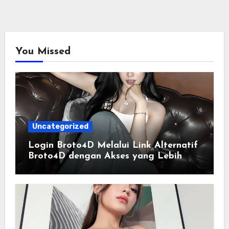
You Missed
Uncategorized
Login Broto4D Melalui Link Alternatif
Broto4D dengan Akses yang Lebih
Lancar