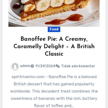
Food
Banoffee Pie: A Creamy,
Caramelly Delight – A British
Classic
admin
11/29/2024
Tidak ada komentar
spiritriverinc.com – Banoffee Pie is a beloved
British dessert that has gained popularity
worldwide. This decadent treat combines the
sweetness of bananas with the rich, buttery
flavor of toffee and…