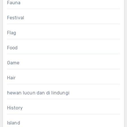
Fauna
Festival
Flag
Food
Game
Hair
hewan lucun dan di lindungi
History
Island