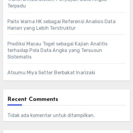
Terpadu
Paito Warna HK sebagai Referensi Analisis Data
Harian yang Lebih Terstruktur
Prediksi Macau Togel sebagai Kajian Analitis
terhadap Pola Data Angka yang Tersusun
Sistematis
Atsumu Miya Setter Berbakat Inarizaki
Recent Comments
Tidak ada komentar untuk ditampilkan.