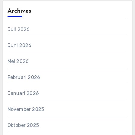
Archives
Juli 2026
Juni 2026
Mei 2026
Februari 2026
Januari 2026
November 2025
Oktober 2025