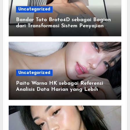
Uncategorized
Bandar Toto Broto4D sebagai Bagian
dari Transformasi Sistem Penyajian
Data Angka Terpadu
Uncategorized
Paito Warna HK sebagai Referensi
Analisis Data Harian yang Lebih
Terstruktur