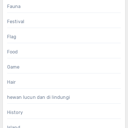
Fauna
Festival
Flag
Food
Game
Hair
hewan lucun dan di lindungi
History
Island