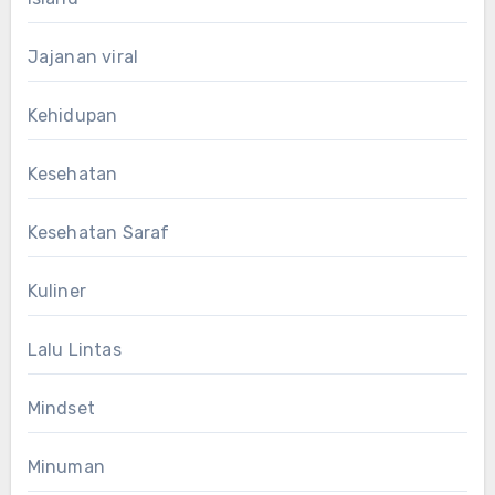
Jajanan viral
Kehidupan
Kesehatan
Kesehatan Saraf
Kuliner
Lalu Lintas
Mindset
Minuman