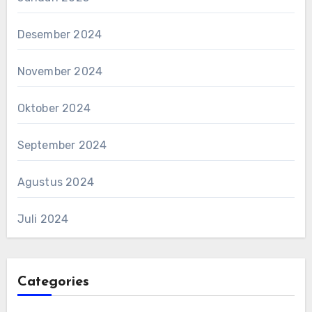
Desember 2024
November 2024
Oktober 2024
September 2024
Agustus 2024
Juli 2024
Categories