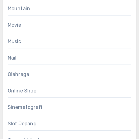
Mountain
Movie
Music
Nail
Olahraga
Online Shop
Sinematografi
Slot Jepang