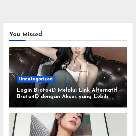
You Missed
Uncategorized
Login Broto4D Melalui Link Alternatif
Broto4D dengan Akses yang Lebih
Lancar