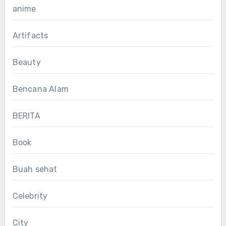
anime
Artifacts
Beauty
Bencana Alam
BERITA
Book
Buah sehat
Celebrity
City