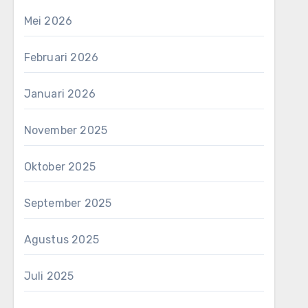
Mei 2026
Februari 2026
Januari 2026
November 2025
Oktober 2025
September 2025
Agustus 2025
Juli 2025