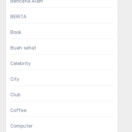
Bencana Alam
BERITA
Book
Buah sehat
Celebrity
City
Club
Coffee
Computer