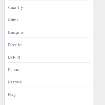
Country
Crime
Designer
Director
DPR RI
Fauna
Festival
Flag