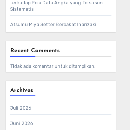
terhadap Pola Data Angka yang Tersusun
Sistematis
Atsumu Miya Setter Berbakat Inarizaki
Recent Comments
Tidak ada komentar untuk ditampilkan.
Archives
Juli 2026
Juni 2026