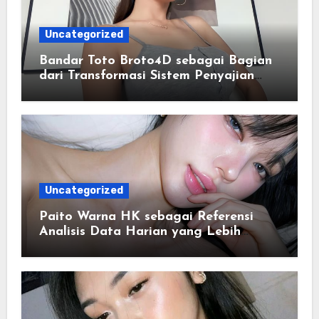
Uncategorized
Bandar Toto Broto4D sebagai Bagian
dari Transformasi Sistem Penyajian
Data Angka Terpadu
Uncategorized
Paito Warna HK sebagai Referensi
Analisis Data Harian yang Lebih
Terstruktur