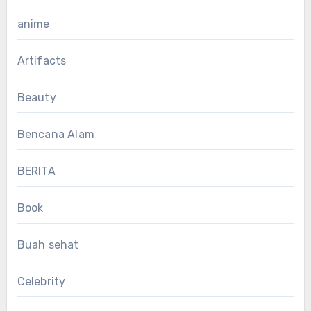
anime
Artifacts
Beauty
Bencana Alam
BERITA
Book
Buah sehat
Celebrity