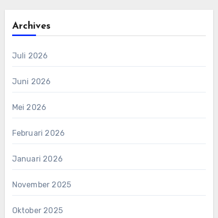
Archives
Juli 2026
Juni 2026
Mei 2026
Februari 2026
Januari 2026
November 2025
Oktober 2025