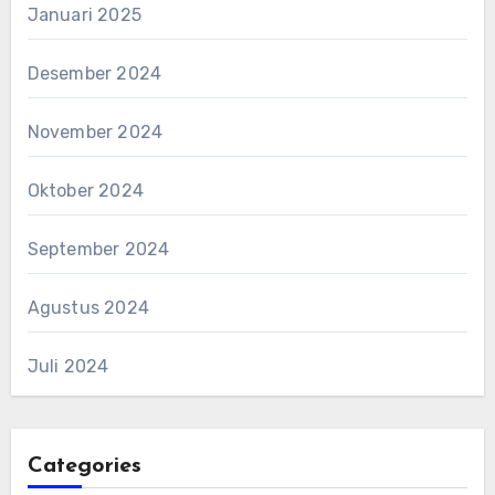
Januari 2025
Desember 2024
November 2024
Oktober 2024
September 2024
Agustus 2024
Juli 2024
Categories