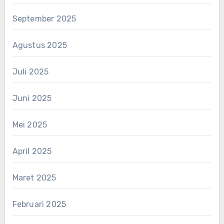
September 2025
Agustus 2025
Juli 2025
Juni 2025
Mei 2025
April 2025
Maret 2025
Februari 2025