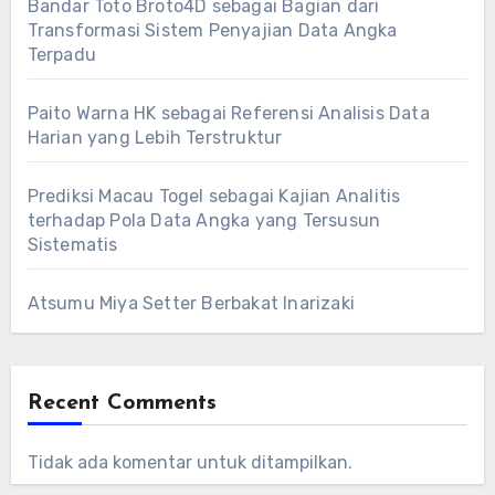
Bandar Toto Broto4D sebagai Bagian dari
Transformasi Sistem Penyajian Data Angka
Terpadu
Paito Warna HK sebagai Referensi Analisis Data
Harian yang Lebih Terstruktur
Prediksi Macau Togel sebagai Kajian Analitis
terhadap Pola Data Angka yang Tersusun
Sistematis
Atsumu Miya Setter Berbakat Inarizaki
Recent Comments
Tidak ada komentar untuk ditampilkan.