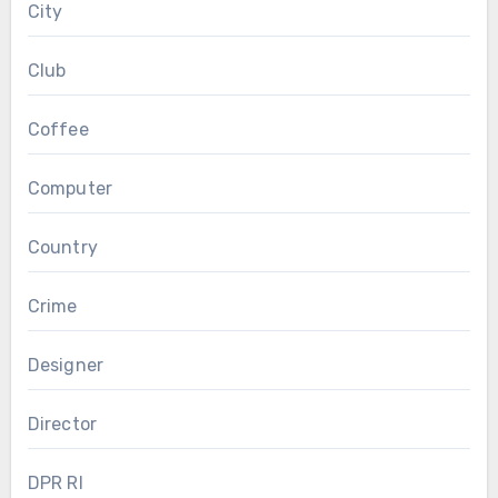
City
Club
Coffee
Computer
Country
Crime
Designer
Director
DPR RI