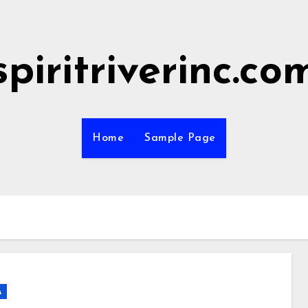
spiritriverinc.co
Home
Sample Page
A