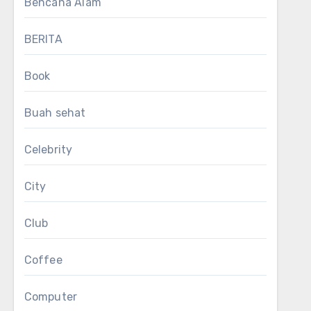
Bencana Alam
BERITA
Book
Buah sehat
Celebrity
City
Club
Coffee
Computer