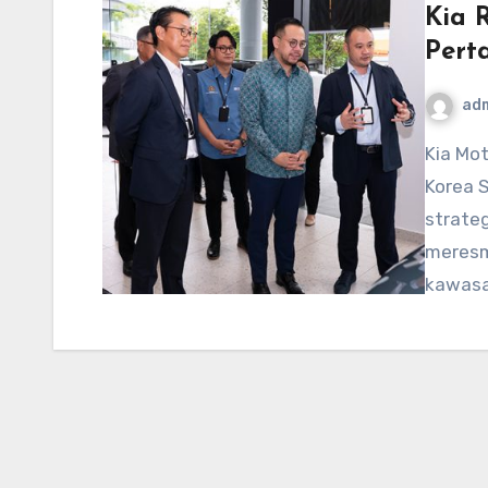
Kia 
Pert
ad
Kia Motors, salah satu merek otomotif terkemuka asal
Korea S
strateg
meresm
kawasan