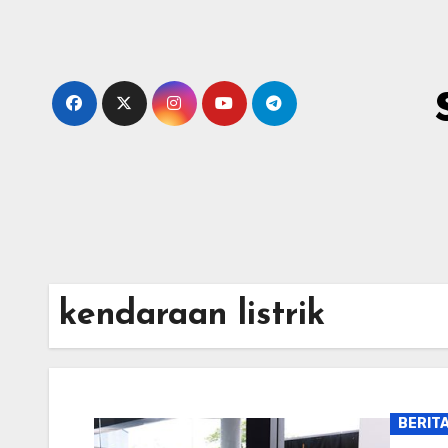
Skip
to
content
kendaraan listrik
BERIT