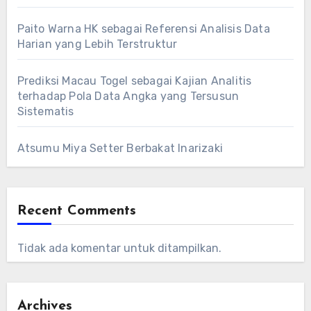
Paito Warna HK sebagai Referensi Analisis Data
Harian yang Lebih Terstruktur
Prediksi Macau Togel sebagai Kajian Analitis
terhadap Pola Data Angka yang Tersusun
Sistematis
Atsumu Miya Setter Berbakat Inarizaki
Recent Comments
Tidak ada komentar untuk ditampilkan.
Archives