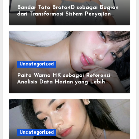
Bandar Toto Broto4D sebagai Bagian
dari Transformasi Sistem Penyajian
Data Angka Terpadu
Uncategorized
Paito Warna HK sebagai Referensi
Analisis Data Harian yang Lebih
Terstruktur
Uncategorized