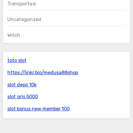
Transportasi
Uncategorized
Witch
toto slot
https://linkr.bio/medusa88shop
slot depo 10k
slot qris 5000
slot bonus new member 100