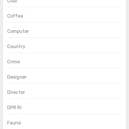
Club
Coffee
Computer
Country
Crime
Designer
Director
DPR RI
Fauna