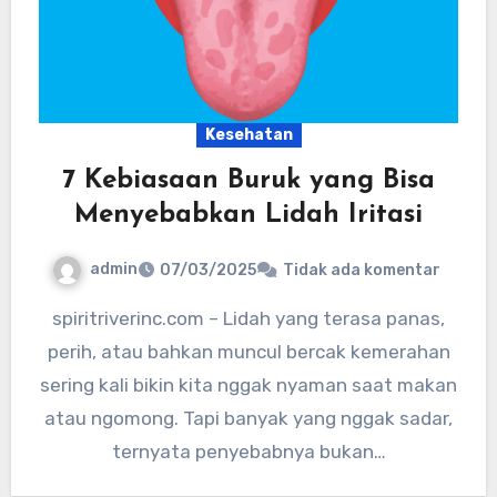
Kesehatan
7 Kebiasaan Buruk yang Bisa
Menyebabkan Lidah Iritasi
admin
07/03/2025
Tidak ada komentar
spiritriverinc.com – Lidah yang terasa panas,
perih, atau bahkan muncul bercak kemerahan
sering kali bikin kita nggak nyaman saat makan
atau ngomong. Tapi banyak yang nggak sadar,
ternyata penyebabnya bukan…