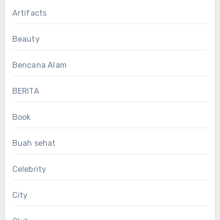
Artifacts
Beauty
Bencana Alam
BERITA
Book
Buah sehat
Celebrity
City