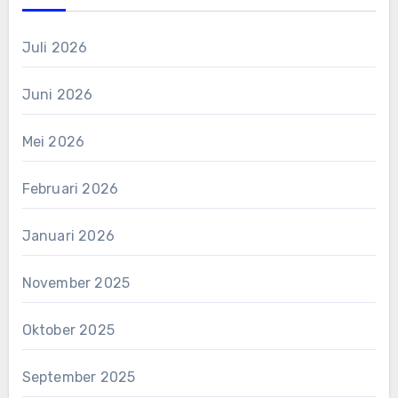
Juli 2026
Juni 2026
Mei 2026
Februari 2026
Januari 2026
November 2025
Oktober 2025
September 2025