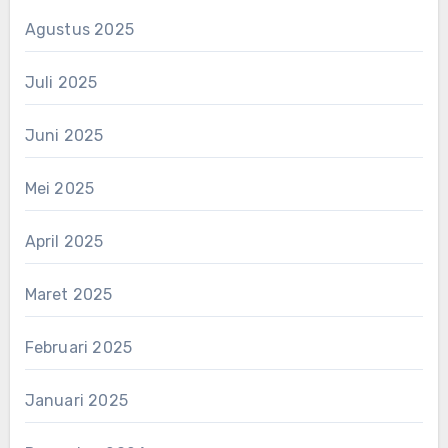
Agustus 2025
Juli 2025
Juni 2025
Mei 2025
April 2025
Maret 2025
Februari 2025
Januari 2025