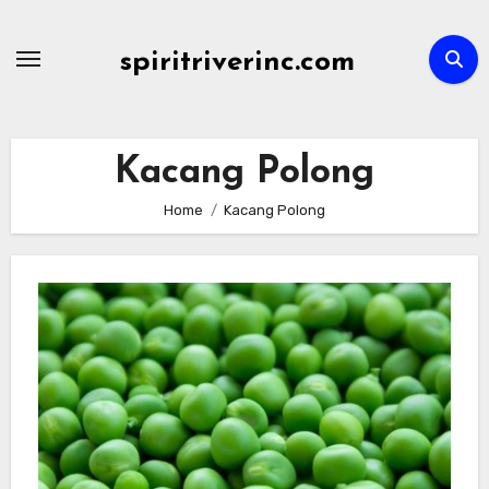
Skip
to
spiritriverinc.com
content
Kacang Polong
Home
Kacang Polong