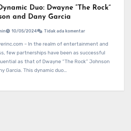
Dynamic Duo: Dwayne “The Rock”
son and Dany Garcia
min
10/05/2024
Tidak ada komentar
ss, few partnerships have been as successful
luential as that of Dwayne “The Rock” Johnson
ny Garcia. This dynamic duo…