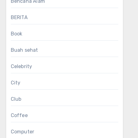
Bencana Alam
BERITA
Book
Buah sehat
Celebrity
City
Club
Coffee
Computer