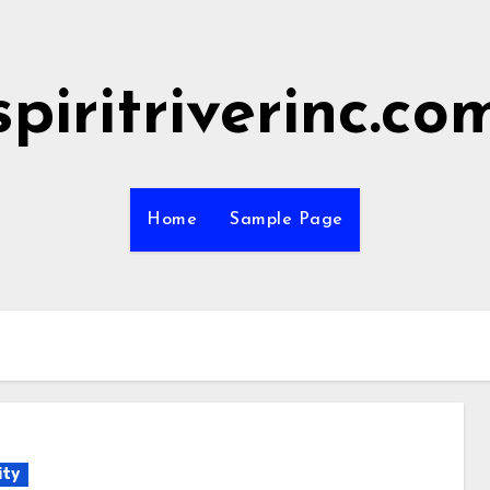
spiritriverinc.co
Home
Sample Page
ity