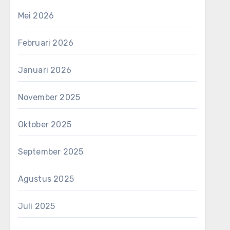
Mei 2026
Februari 2026
Januari 2026
November 2025
Oktober 2025
September 2025
Agustus 2025
Juli 2025