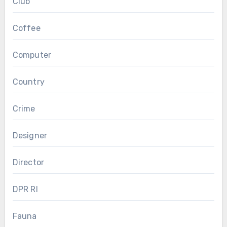
Club
Coffee
Computer
Country
Crime
Designer
Director
DPR RI
Fauna