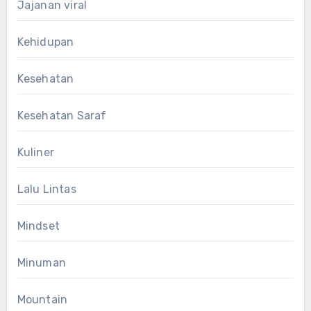
Jajanan viral
Kehidupan
Kesehatan
Kesehatan Saraf
Kuliner
Lalu Lintas
Mindset
Minuman
Mountain