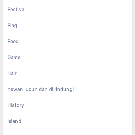
Festival
Flag
Food
Game
Hair
hewan lucun dan di lindungi
History
Island