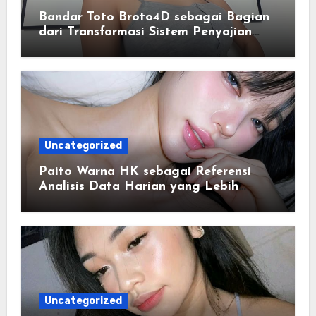
Bandar Toto Broto4D sebagai Bagian
dari Transformasi Sistem Penyajian
Data Angka Terpadu
Uncategorized
Paito Warna HK sebagai Referensi
Analisis Data Harian yang Lebih
Terstruktur
Uncategorized