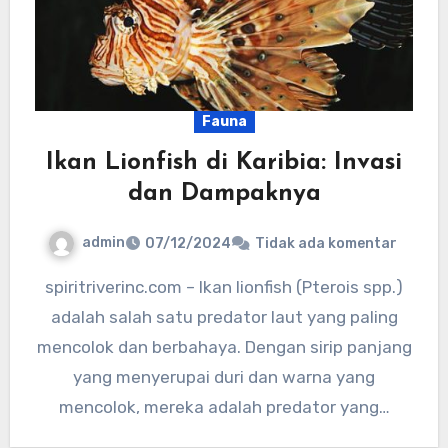
Fauna
Ikan Lionfish di Karibia: Invasi
dan Dampaknya
admin
07/12/2024
Tidak ada komentar
spiritriverinc.com – Ikan lionfish (Pterois spp.)
adalah salah satu predator laut yang paling
mencolok dan berbahaya. Dengan sirip panjang
yang menyerupai duri dan warna yang
mencolok, mereka adalah predator yang…