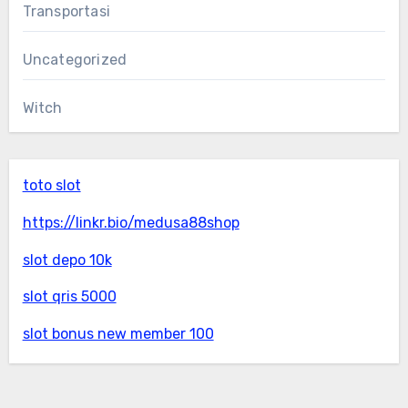
Transportasi
Uncategorized
Witch
toto slot
https://linkr.bio/medusa88shop
slot depo 10k
slot qris 5000
slot bonus new member 100