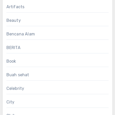
Artifacts
Beauty
Bencana Alam
BERITA
Book
Buah sehat
Celebrity
City