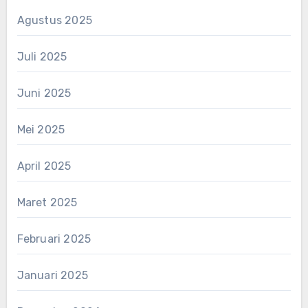
Agustus 2025
Juli 2025
Juni 2025
Mei 2025
April 2025
Maret 2025
Februari 2025
Januari 2025