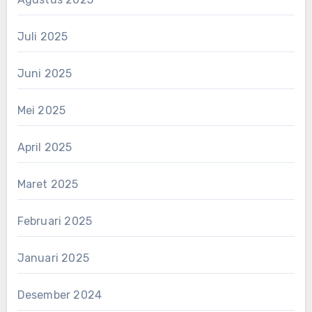
Juli 2025
Juni 2025
Mei 2025
April 2025
Maret 2025
Februari 2025
Januari 2025
Desember 2024