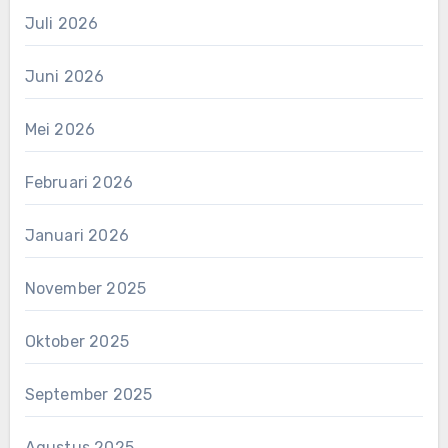
Juli 2026
Juni 2026
Mei 2026
Februari 2026
Januari 2026
November 2025
Oktober 2025
September 2025
Agustus 2025