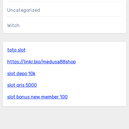
Uncategorized
Witch
toto slot
https://linkr.bio/medusa88shop
slot depo 10k
slot qris 5000
slot bonus new member 100