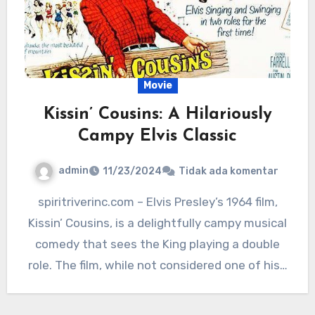
Movie
Kissin’ Cousins: A Hilariously
Campy Elvis Classic
admin
11/23/2024
Tidak ada komentar
spiritriverinc.com – Elvis Presley’s 1964 film,
Kissin’ Cousins, is a delightfully campy musical
comedy that sees the King playing a double
role. The film, while not considered one of his…