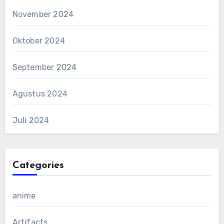
November 2024
Oktober 2024
September 2024
Agustus 2024
Juli 2024
Categories
anime
Artifacts