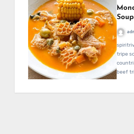
Mond
Soup
ad
spiritriverinc.com – Mondongo, a hearty and flavorful
tripe s
countri
beef tr