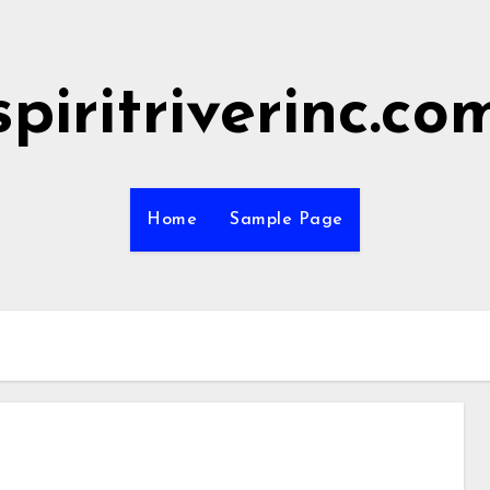
spiritriverinc.co
Home
Sample Page