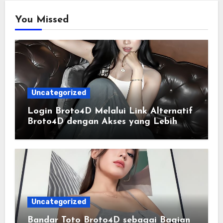
You Missed
Uncategorized
Login Broto4D Melalui Link Alternatif
Broto4D dengan Akses yang Lebih
Lancar
Uncategorized
Bandar Toto Broto4D sebagai Bagian