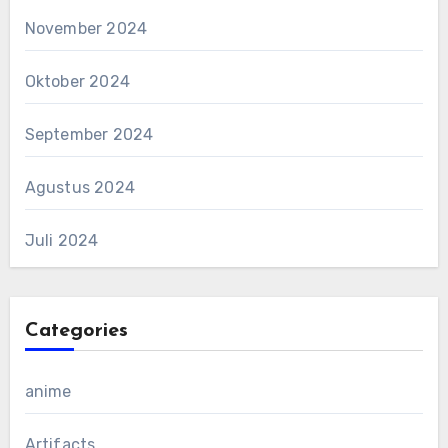
November 2024
Oktober 2024
September 2024
Agustus 2024
Juli 2024
Categories
anime
Artifacts