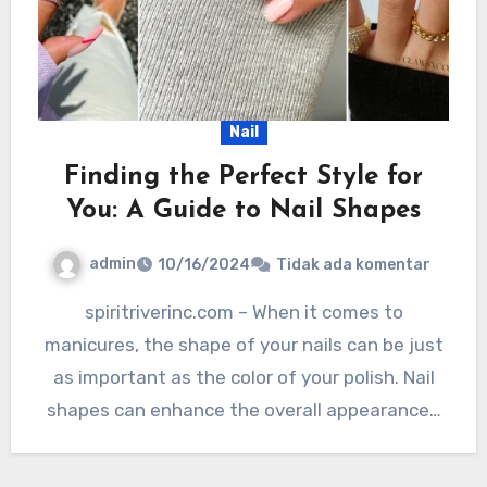
Nail
Finding the Perfect Style for
You: A Guide to Nail Shapes
admin
10/16/2024
Tidak ada komentar
spiritriverinc.com – When it comes to
manicures, the shape of your nails can be just
as important as the color of your polish. Nail
shapes can enhance the overall appearance…