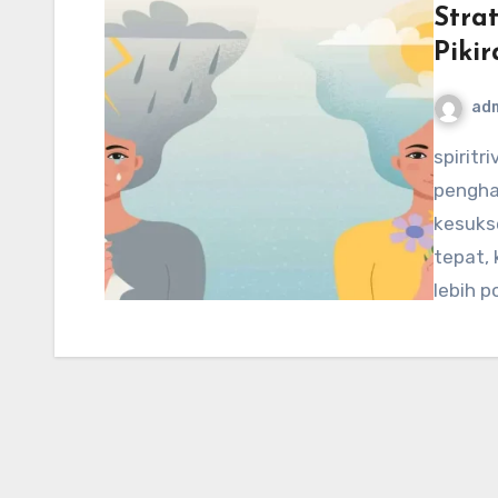
Stra
Pikir
ad
spiritriverinc.com – Pikiran negatif dapat menjadi
pengha
kesuks
tepat, 
lebih po