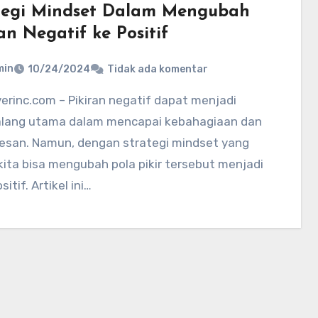
tegi Mindset Dalam Mengubah
an Negatif ke Positif
min
10/24/2024
Tidak ada komentar
lang utama dalam mencapai kebahagiaan dan
esan. Namun, dengan strategi mindset yang
kita bisa mengubah pola pikir tersebut menjadi
sitif. Artikel ini…