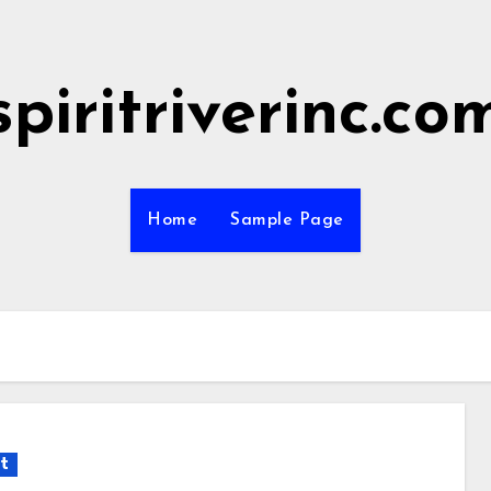
spiritriverinc.co
Home
Sample Page
t