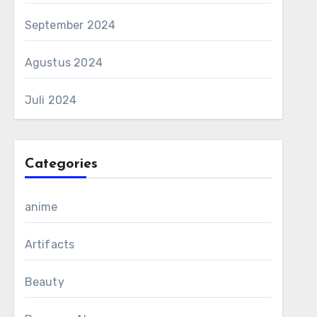
September 2024
Agustus 2024
Juli 2024
Categories
anime
Artifacts
Beauty