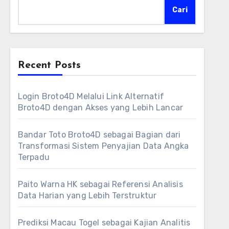
Cari
Recent Posts
Login Broto4D Melalui Link Alternatif
Broto4D dengan Akses yang Lebih Lancar
Bandar Toto Broto4D sebagai Bagian dari
Transformasi Sistem Penyajian Data Angka
Terpadu
Paito Warna HK sebagai Referensi Analisis
Data Harian yang Lebih Terstruktur
Prediksi Macau Togel sebagai Kajian Analitis