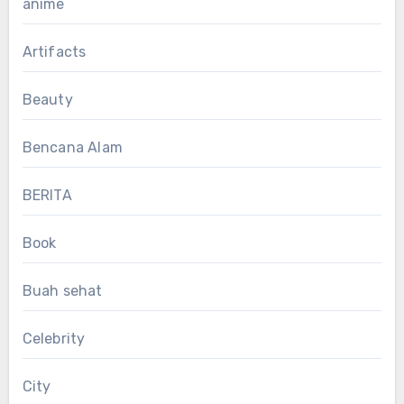
anime
Artifacts
Beauty
Bencana Alam
BERITA
Book
Buah sehat
Celebrity
City