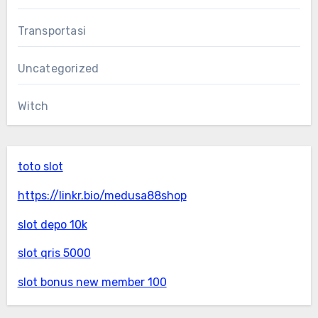
Transportasi
Uncategorized
Witch
toto slot
https://linkr.bio/medusa88shop
slot depo 10k
slot qris 5000
slot bonus new member 100