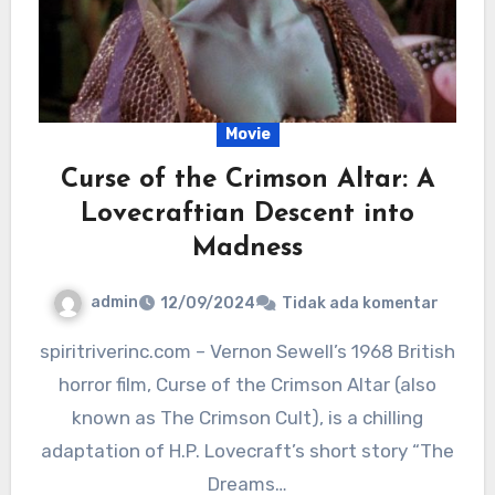
Movie
Curse of the Crimson Altar: A
Lovecraftian Descent into
Madness
admin
12/09/2024
Tidak ada komentar
spiritriverinc.com – Vernon Sewell’s 1968 British
horror film, Curse of the Crimson Altar (also
known as The Crimson Cult), is a chilling
adaptation of H.P. Lovecraft’s short story “The
Dreams…