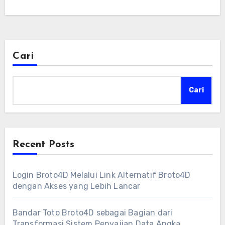
Cari
Cari
Recent Posts
Login Broto4D Melalui Link Alternatif Broto4D
dengan Akses yang Lebih Lancar
Bandar Toto Broto4D sebagai Bagian dari
Transformasi Sistem Penyajian Data Angka