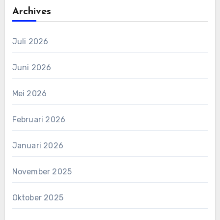
Archives
Juli 2026
Juni 2026
Mei 2026
Februari 2026
Januari 2026
November 2025
Oktober 2025