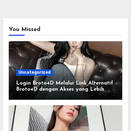
You Missed
Uncategorized
Login Broto4D Melalui Link Alternatif
Broto4D dengan Akses yang Lebih
Lancar