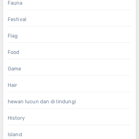
Fauna
Festival
Flag
Food
Game
Hair
hewan lucun dan di lindungi
History
Island