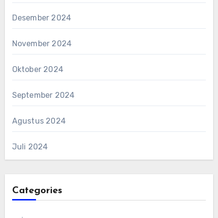
Desember 2024
November 2024
Oktober 2024
September 2024
Agustus 2024
Juli 2024
Categories