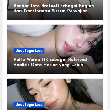
Bandar Toto Broto4D sebagai Bagian
dari Transformasi Sistem Penyajian
Data Angka Terpadu
Uncategorized
Paito Warna HK sebagai Referensi
Analisis Data Harian yang Lebih
Terstruktur
Uncategorized