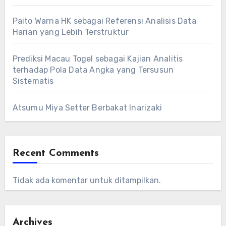
Paito Warna HK sebagai Referensi Analisis Data
Harian yang Lebih Terstruktur
Prediksi Macau Togel sebagai Kajian Analitis
terhadap Pola Data Angka yang Tersusun
Sistematis
Atsumu Miya Setter Berbakat Inarizaki
Recent Comments
Tidak ada komentar untuk ditampilkan.
Archives