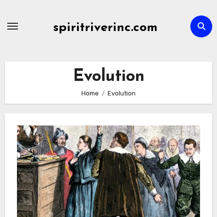
Skip
to
spiritriverinc.com
content
Evolution
Home
Evolution