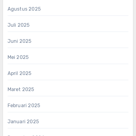
Agustus 2025
Juli 2025
Juni 2025
Mei 2025
April 2025
Maret 2025
Februari 2025
Januari 2025