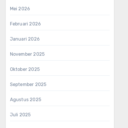
Mei 2026
Februari 2026
Januari 2026
November 2025
Oktober 2025
September 2025
Agustus 2025
Juli 2025