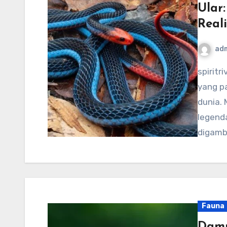
Ular
Reali
ad
spiritriverinc.com – Ular adalah salah satu makhluk
yang pa
dunia. 
legenda
digamb
Fauna
Damp