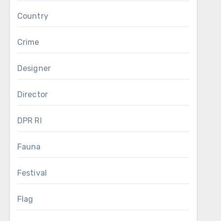
Country
Crime
Designer
Director
DPR RI
Fauna
Festival
Flag