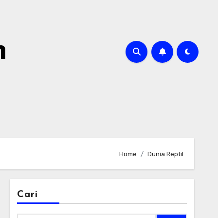
m
Home
Dunia Reptil
Cari