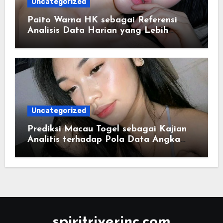
Uncategorized
Paito Warna HK sebagai Referensi
Analisis Data Harian yang Lebih
Terstruktur
Uncategorized
Prediksi Macau Togel sebagai Kajian
Analitis terhadap Pola Data Angka
yang Tersusun Sistematis
spiritriverinc.com