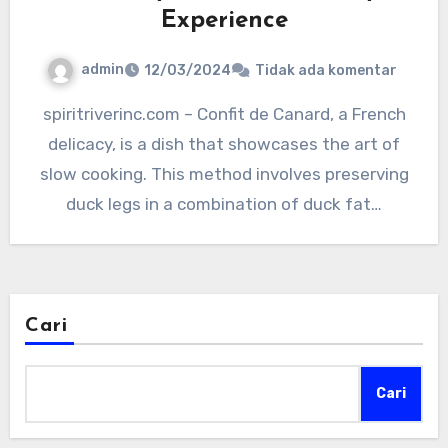
Experience
admin
12/03/2024
Tidak ada komentar
spiritriverinc.com – Confit de Canard, a French
delicacy, is a dish that showcases the art of
slow cooking. This method involves preserving
duck legs in a combination of duck fat…
Cari
Cari