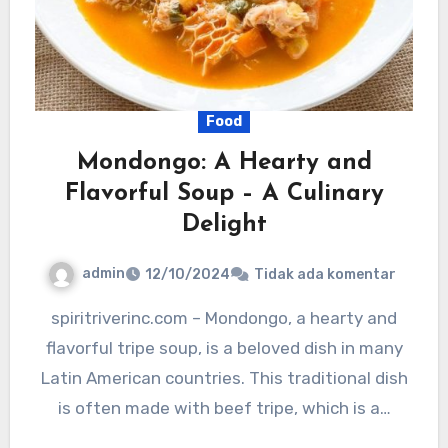
Food
Mondongo: A Hearty and
Flavorful Soup – A Culinary
Delight
admin
12/10/2024
Tidak ada komentar
spiritriverinc.com – Mondongo, a hearty and
flavorful tripe soup, is a beloved dish in many
Latin American countries. This traditional dish
is often made with beef tripe, which is a…