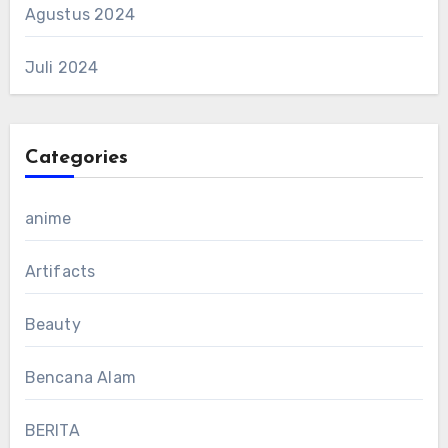
Agustus 2024
Juli 2024
Categories
anime
Artifacts
Beauty
Bencana Alam
BERITA