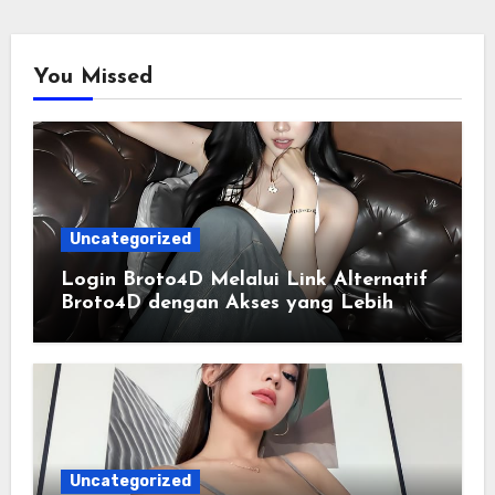
You Missed
Uncategorized
Login Broto4D Melalui Link Alternatif
Broto4D dengan Akses yang Lebih
Lancar
Uncategorized