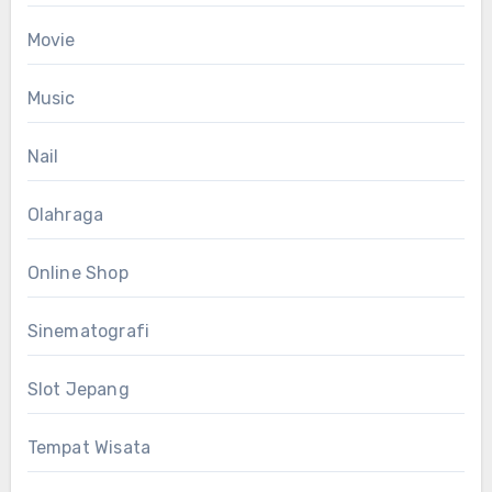
Movie
Music
Nail
Olahraga
Online Shop
Sinematografi
Slot Jepang
Tempat Wisata