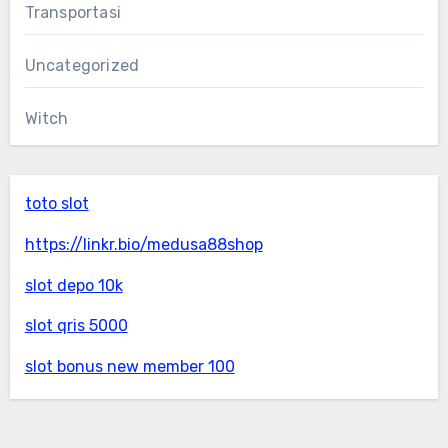
Transportasi
Uncategorized
Witch
toto slot
https://linkr.bio/medusa88shop
slot depo 10k
slot qris 5000
slot bonus new member 100