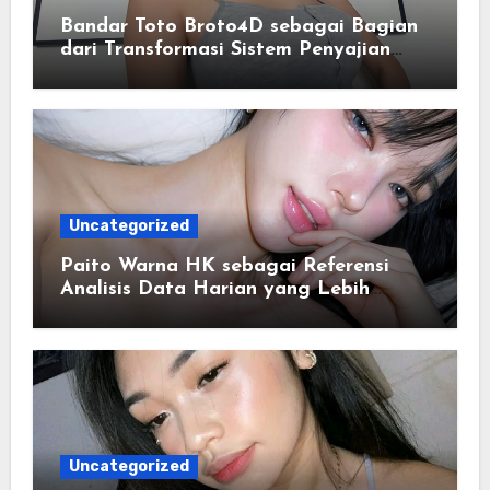
Bandar Toto Broto4D sebagai Bagian
dari Transformasi Sistem Penyajian
Data Angka Terpadu
Uncategorized
Paito Warna HK sebagai Referensi
Analisis Data Harian yang Lebih
Terstruktur
Uncategorized