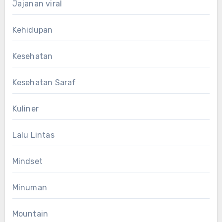
Jajanan viral
Kehidupan
Kesehatan
Kesehatan Saraf
Kuliner
Lalu Lintas
Mindset
Minuman
Mountain