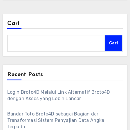
Cari
Cari
Recent Posts
Login Broto4D Melalui Link Alternatif Broto4D
dengan Akses yang Lebih Lancar
Bandar Toto Broto4D sebagai Bagian dari
Transformasi Sistem Penyajian Data Angka
Terpadu