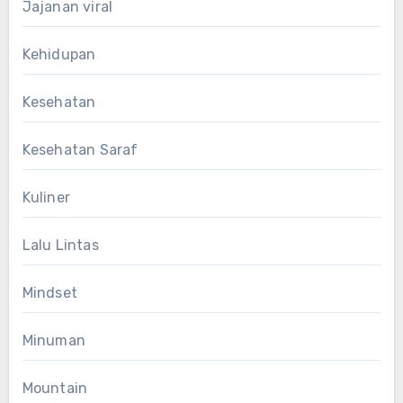
Jajanan viral
Kehidupan
Kesehatan
Kesehatan Saraf
Kuliner
Lalu Lintas
Mindset
Minuman
Mountain