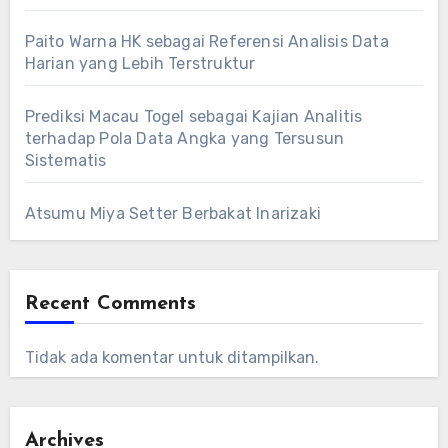
Paito Warna HK sebagai Referensi Analisis Data
Harian yang Lebih Terstruktur
Prediksi Macau Togel sebagai Kajian Analitis
terhadap Pola Data Angka yang Tersusun
Sistematis
Atsumu Miya Setter Berbakat Inarizaki
Recent Comments
Tidak ada komentar untuk ditampilkan.
Archives