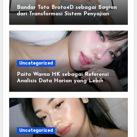
Bandar Toto Broto4D sebagai Bagian
dari Transformasi Sistem Penyajian
Data Angka Terpadu
Uncategorized
Paito Warna HK sebagai Referensi
Analisis Data Harian yang Lebih
Terstruktur
Uncategorized