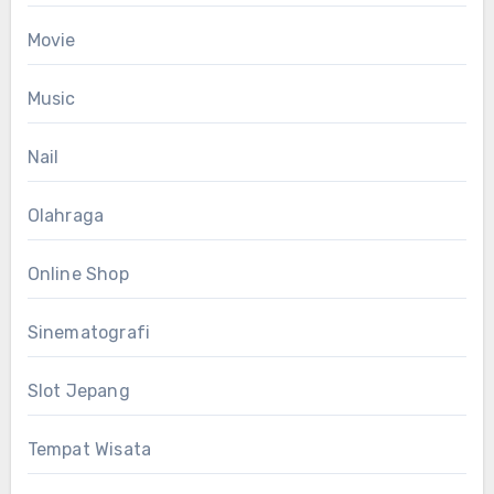
Movie
Music
Nail
Olahraga
Online Shop
Sinematografi
Slot Jepang
Tempat Wisata