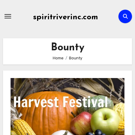
Skip
to
spiritriverinc.com
content
Bounty
Home
Bounty