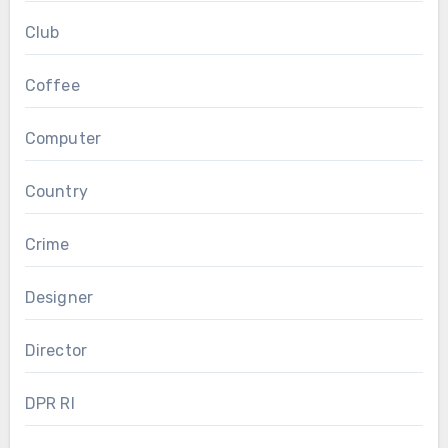
Club
Coffee
Computer
Country
Crime
Designer
Director
DPR RI