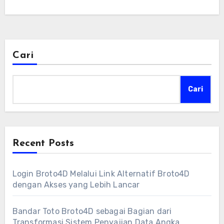
Cari
Cari
Recent Posts
Login Broto4D Melalui Link Alternatif Broto4D
dengan Akses yang Lebih Lancar
Bandar Toto Broto4D sebagai Bagian dari
Transformasi Sistem Penyajian Data Angka