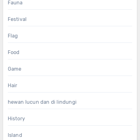
Fauna
Festival
Flag
Food
Game
Hair
hewan lucun dan di lindungi
History
Island