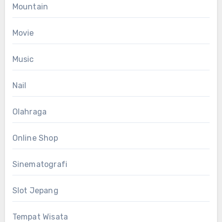
Mountain
Movie
Music
Nail
Olahraga
Online Shop
Sinematografi
Slot Jepang
Tempat Wisata