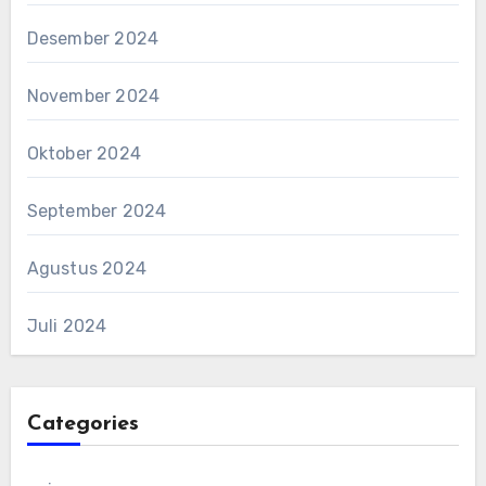
Desember 2024
November 2024
Oktober 2024
September 2024
Agustus 2024
Juli 2024
Categories