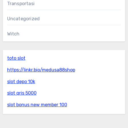
Transportasi
Uncategorized
Witch
toto slot
https://linkr.bio/medusa88shop
slot depo 10k
slot qris 5000
slot bonus new member 100