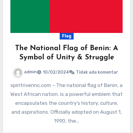
Flag
The National Flag of Benin: A
Symbol of Unity & Struggle
admin
10/02/2024
Tidak ada komentar
spiritriverinc.com – The national flag of Benin, a
West African nation, is a powerful emblem that
encapsulates the country’s history, culture,
and aspirations. Officially adopted on August 1,
1990, the…