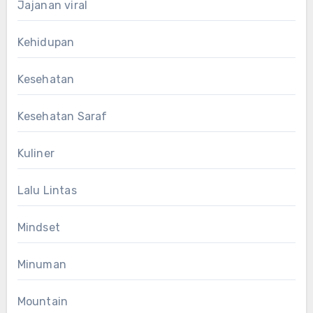
Jajanan viral
Kehidupan
Kesehatan
Kesehatan Saraf
Kuliner
Lalu Lintas
Mindset
Minuman
Mountain