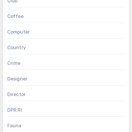
Club
Coffee
Computer
Country
Crime
Designer
Director
DPR RI
Fauna