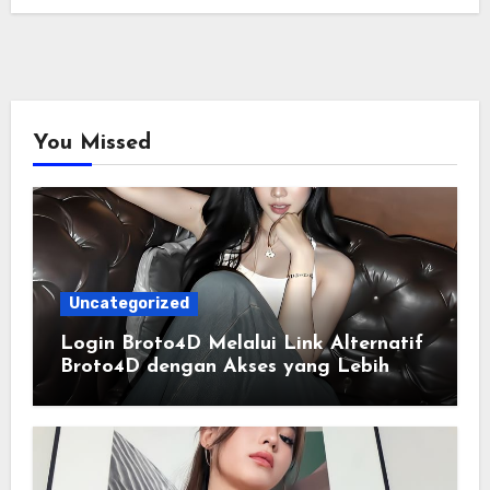
You Missed
Uncategorized
Login Broto4D Melalui Link Alternatif
Broto4D dengan Akses yang Lebih
Lancar