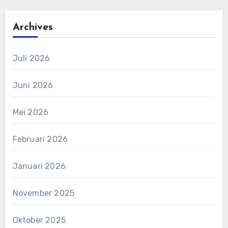
Archives
Juli 2026
Juni 2026
Mei 2026
Februari 2026
Januari 2026
November 2025
Oktober 2025