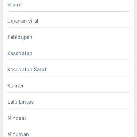
Island
Jajanan viral
Kehidupan
Kesehatan
Kesehatan Saraf
Kuliner
Lalu Lintas
Mindset
Minuman