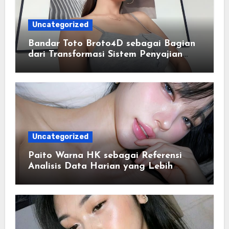
Uncategorized
Bandar Toto Broto4D sebagai Bagian
dari Transformasi Sistem Penyajian
Data Angka Terpadu
Uncategorized
Paito Warna HK sebagai Referensi
Analisis Data Harian yang Lebih
Terstruktur