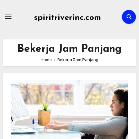
Skip
to
spiritriverinc.com
content
Bekerja Jam Panjang
Home
Bekerja Jam Panjang