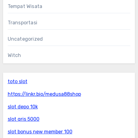
Tempat Wisata
Transportasi
Uncategorized
Witch
toto slot
https://linkr.bio/medusa88shop
slot depo 10k
slot qris 5000
slot bonus new member 100