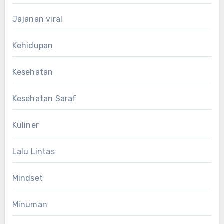
Jajanan viral
Kehidupan
Kesehatan
Kesehatan Saraf
Kuliner
Lalu Lintas
Mindset
Minuman