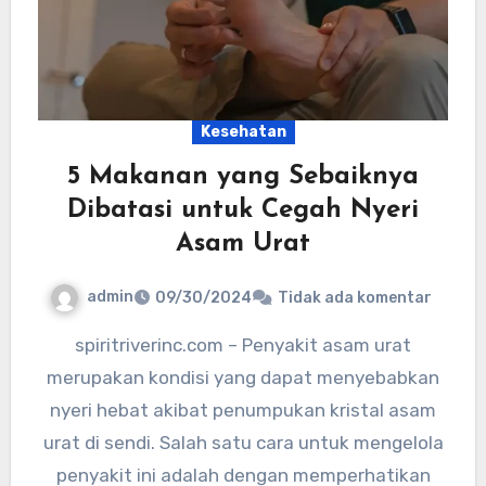
Kesehatan
5 Makanan yang Sebaiknya
Dibatasi untuk Cegah Nyeri
Asam Urat
admin
09/30/2024
Tidak ada komentar
spiritriverinc.com – Penyakit asam urat
merupakan kondisi yang dapat menyebabkan
nyeri hebat akibat penumpukan kristal asam
urat di sendi. Salah satu cara untuk mengelola
penyakit ini adalah dengan memperhatikan