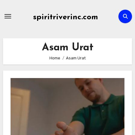
Skip
to
spiritriverinc.com
content
Asam Urat
Home
Asam Urat