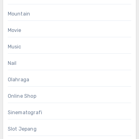
Mountain
Movie
Music
Nail
Olahraga
Online Shop
Sinematografi
Slot Jepang