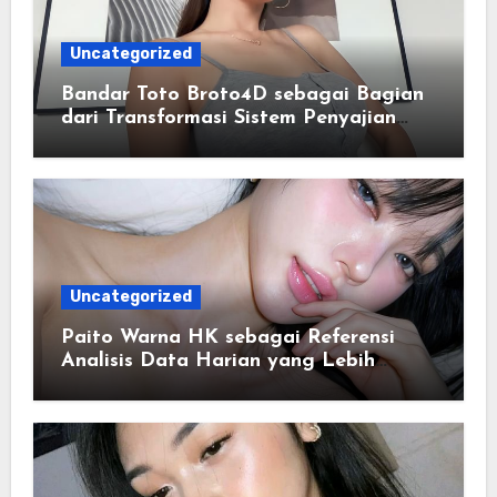
Uncategorized
Bandar Toto Broto4D sebagai Bagian
dari Transformasi Sistem Penyajian
Data Angka Terpadu
Uncategorized
Paito Warna HK sebagai Referensi
Analisis Data Harian yang Lebih
Terstruktur