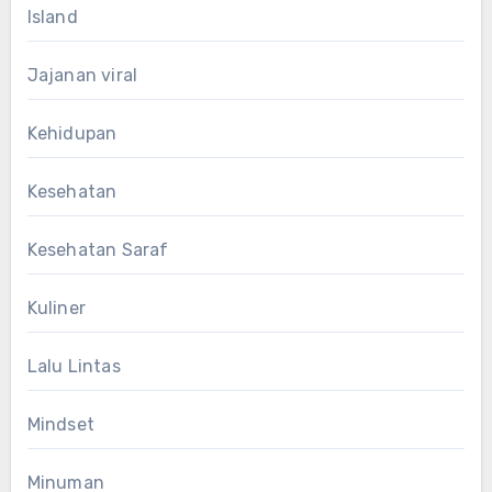
Island
Jajanan viral
Kehidupan
Kesehatan
Kesehatan Saraf
Kuliner
Lalu Lintas
Mindset
Minuman