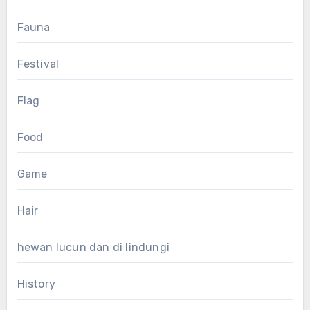
Fauna
Festival
Flag
Food
Game
Hair
hewan lucun dan di lindungi
History