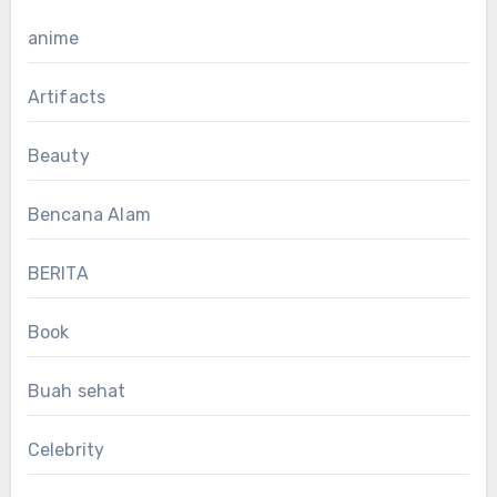
anime
Artifacts
Beauty
Bencana Alam
BERITA
Book
Buah sehat
Celebrity