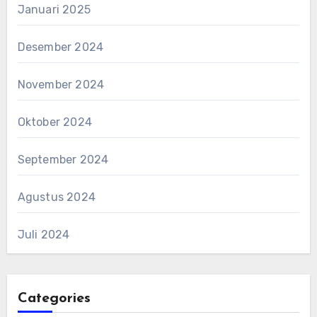
Januari 2025
Desember 2024
November 2024
Oktober 2024
September 2024
Agustus 2024
Juli 2024
Categories