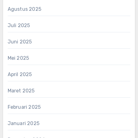
Agustus 2025
Juli 2025
Juni 2025
Mei 2025
April 2025
Maret 2025
Februari 2025
Januari 2025