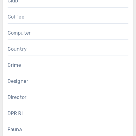
Club
Coffee
Computer
Country
Crime
Designer
Director
DPR RI
Fauna