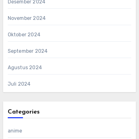
Desember 2024
November 2024
Oktober 2024
September 2024
Agustus 2024
Juli 2024
Categories
anime