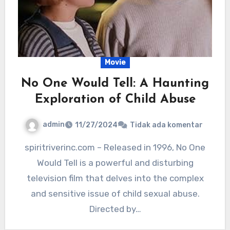
Movie
No One Would Tell: A Haunting
Exploration of Child Abuse
admin
11/27/2024
Tidak ada komentar
spiritriverinc.com – Released in 1996, No One
Would Tell is a powerful and disturbing
television film that delves into the complex
and sensitive issue of child sexual abuse.
Directed by…