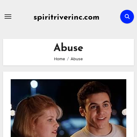
Skip
to
spiritriverinc.com
content
Abuse
Home
Abuse