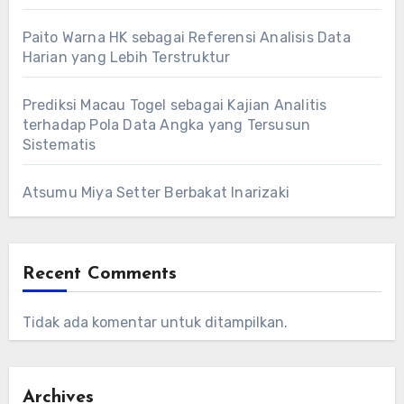
Paito Warna HK sebagai Referensi Analisis Data
Harian yang Lebih Terstruktur
Prediksi Macau Togel sebagai Kajian Analitis
terhadap Pola Data Angka yang Tersusun
Sistematis
Atsumu Miya Setter Berbakat Inarizaki
Recent Comments
Tidak ada komentar untuk ditampilkan.
Archives